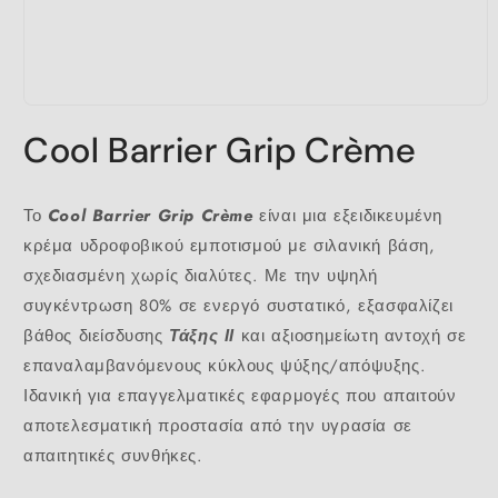
Open
media
Cool Barrier Grip Crème
1
in
modal
Το
Cool Barrier Grip Crème
είναι μια εξειδικευμένη
κρέμα υδροφοβικού εμποτισμού με σιλανική βάση,
σχεδιασμένη χωρίς διαλύτες. Με την υψηλή
συγκέντρωση 80% σε ενεργό συστατικό, εξασφαλίζει
βάθος διείσδυσης
Τάξης ΙΙ
και αξιοσημείωτη αντοχή σε
επαναλαμβανόμενους κύκλους ψύξης/απόψυξης.
Ιδανική για επαγγελματικές εφαρμογές που απαιτούν
αποτελεσματική προστασία από την υγρασία σε
απαιτητικές συνθήκες.