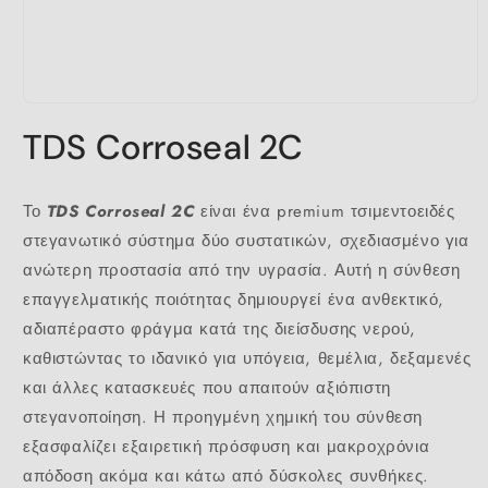
Open
media
TDS Corroseal 2C
1
in
modal
Το
TDS Corroseal 2C
είναι ένα premium τσιμεντοειδές
στεγανωτικό σύστημα δύο συστατικών, σχεδιασμένο για
ανώτερη προστασία από την υγρασία. Αυτή η σύνθεση
επαγγελματικής ποιότητας δημιουργεί ένα ανθεκτικό,
αδιαπέραστο φράγμα κατά της διείσδυσης νερού,
καθιστώντας το ιδανικό για υπόγεια, θεμέλια, δεξαμενές
και άλλες κατασκευές που απαιτούν αξιόπιστη
στεγανοποίηση. Η προηγμένη χημική του σύνθεση
εξασφαλίζει εξαιρετική πρόσφυση και μακροχρόνια
απόδοση ακόμα και κάτω από δύσκολες συνθήκες.